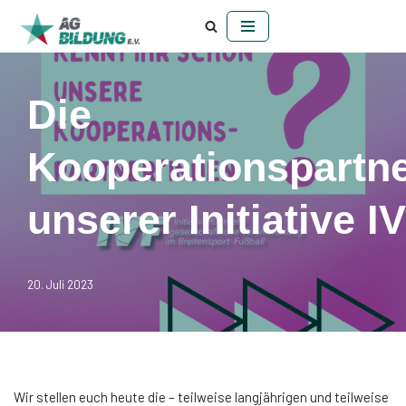
Zum
Inhalt
springen
Die
Kooperationspartn
unserer Initiative I
20. Juli 2023
Wir stellen euch heute die – teilweise langjährigen und teilweise